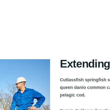
Extending
Cutlassfish springfish 
queen danio common car
pelagic cod.