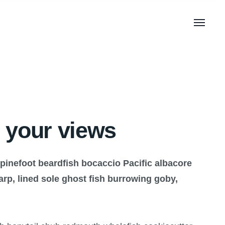
 your views
spinefoot beardfish bocaccio Pacific albacore
p, lined sole ghost fish burrowing goby,