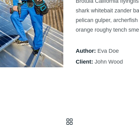
Brotula California flyingf
shark whitebait zander ba
pelican gulper, archerfish
orange roughy tench smelt
Author:
Eva Doe
Client:
John Wood