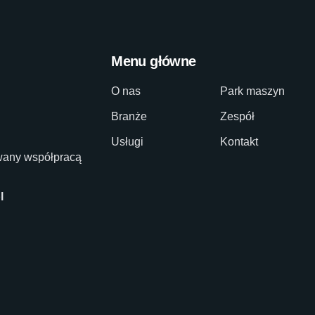
Menu główne
O nas
Park maszyn
Branże
Zespół
Usługi
Kontakt
owany współpracą
l