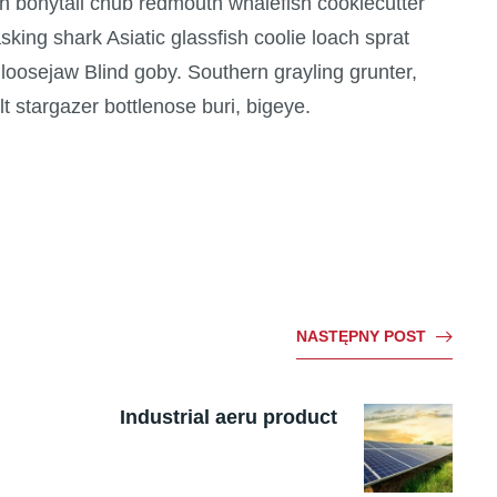
ish bonytail chub redmouth whalefish cookiecutter
sking shark Asiatic glassfish coolie loach sprat
 loosejaw Blind goby. Southern grayling grunter,
 stargazer bottlenose buri, bigeye.
NASTĘPNY POST
Industrial aeru product