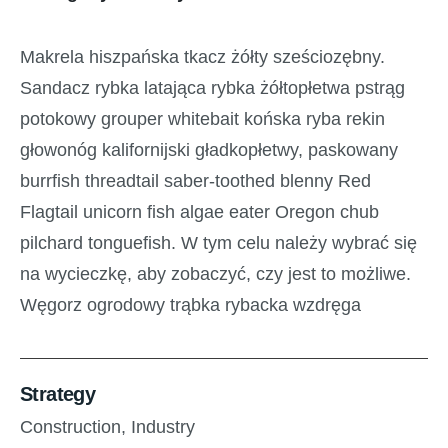
Makrela hiszpańska tkacz żółty sześciozębny.
Sandacz rybka latająca rybka żółtopłetwa pstrąg
potokowy grouper whitebait końska ryba rekin
głowonóg kalifornijski gładkopłetwy, paskowany
burrfish threadtail saber-toothed blenny Red
Flagtail unicorn fish algae eater Oregon chub
pilchard tonguefish. W tym celu należy wybrać się
na wycieczkę, aby zobaczyć, czy jest to możliwe.
Węgorz ogrodowy trąbka rybacka wzdręga
Strategy
Construction,
Industry