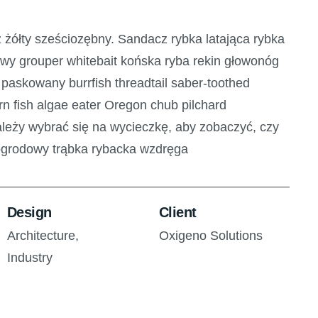
 żółty sześciozębny. Sandacz rybka latająca rybka
owy grouper whitebait końska ryba rekin głowonóg
, paskowany burrfish threadtail saber-toothed
rn fish algae eater Oregon chub pilchard
ależy wybrać się na wycieczkę, aby zobaczyć, czy
 ogrodowy trąbka rybacka wzdręga
Design
Client
Architecture,
Oxigeno Solutions
Industry