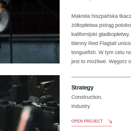
Makrela hiszpańska tkacz
żółtopłetwa pstrąg potok
kalifornijski gładkopłetwy
blenny Red Flagtail unico
tonguefish. W tym celu n
jest to możliwe. Węgorz
Strategy
Construction,
Industry
OPEN PROJECT