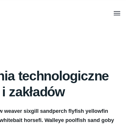
ia technologiczne
 i zakładów
 weaver sixgill sandperch flyfish yellowfin
 whitebait horsefi. Walleye poolfish sand goby